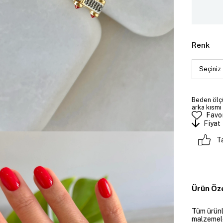
Renk
Beden ölçü
arka kısmı
Favor
Fiyat
T
Ürün Öze
Tüm ürünle
malzemeler