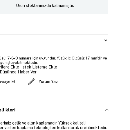
Ürün stoklarımızda kalmamıştır.
sü: 7-8-9 numara için uygundur. Yüzük İç Ölçüsü: 17 mm'dir ve
 genişleyebilmektedir.
İstek Listeme Ekle
ilere Ekle
 Düşünce Haber Ver
avsiye Et
Yorum Yaz
llikleri
rimiz çelik ve altın kaplamadır. Yüksek kaliteli
 ve ileri kaplama teknolojileri kullanılarak üretilmektedir.