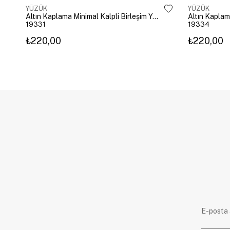
YÜZÜK
YÜZÜK
Altın Kaplama Minimal Kalpli Birleşim Yüzük Gold
Altın Kaplam
19331
19334
₺220,00
₺220,00