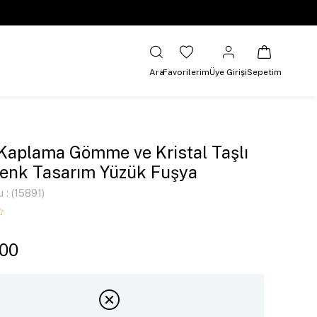
Ara
Favorilerim
Üye Girişi
Sepetim
 Kaplama Gömme ve Kristal Taşlı
Renk Tasarım Yüzük Fuşya
u
(15891)
,00