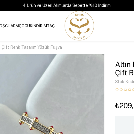
4 Ürün ve Üzeri Alımlarda Sepette %10 İndirim!
OŞ
CHARM
ÇOCUK
İNDİRİM
TAÇ
ı Çift Renk Tasarım Yüzük Fuşya
Altın
Çift 
Stok Kod
₺209