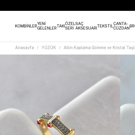
YENİ
ÖZEL
SAÇ
ÇANTA-
KOMBİNLER
TAKI
TEKSTİL
BR
GELENLER
SERİ
AKSESUARI
CÜZDAN
Anasayfa
YÜZÜK
Altın Kaplama Gömme ve Kristal Taşl