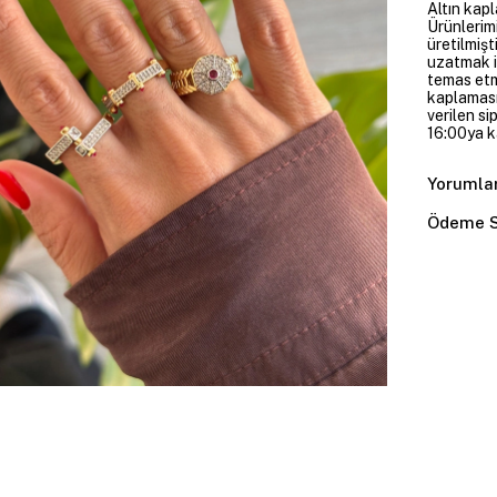
Altın kapl
Ürünlerim
üretilmişt
uzatmak i
temas etme
kaplaması
verilen si
16:00ya ka
Yorumla
Ödeme S