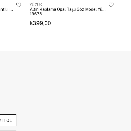
YÜZÜK
YÜZ
Altın Kaplama Damla Kristal Sallantılı İkili Yüzük Gold
Altın Kaplama Opal Taşlı Göz Model Yüzük Pembe
19678
196
₺399,00
₺3
YIT OL