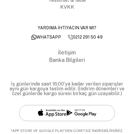
KVKK
YARDIMA İHTİYACIN VAR MI?
0212 291 50 49
WHATSAPP
İletişim
Banka Bilgileri
İş günlerinde saat 16:00’ya kadar verilen siparişler
aynı gün kargoya teslim edilir. (İndirim dönemleri ve
özel günlerde kargo süresi birkaç gün uzayabilir.)
*APP STORE VE GOOGLE PLAY'DEN ÜCRETSİZ İNDİREBİLİRSİNİZ.