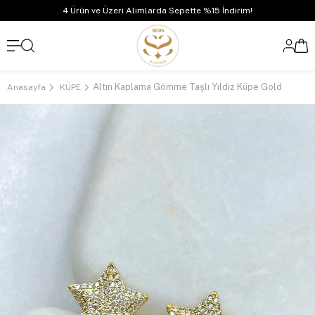
4 Ürün ve Üzeri Alımlarda Sepette %15 İndirim!
Altın Kaplama Gömme Taşlı Yıldız Küpe Gold
Anasayfa
KÜPE