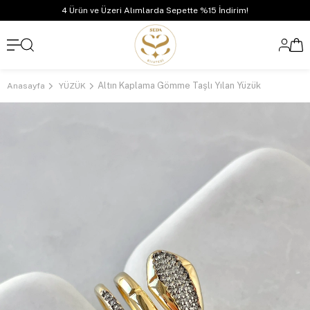
4 Ürün ve Üzeri Alımlarda Sepette %15 İndirim!
Altın Kaplama Gömme Taşlı Yılan Yüzük
Anasayfa
YÜZÜK