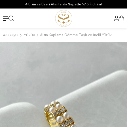
4 Ürün ve Üzeri Alımlarda Sepette %15 İndirim!
Altın Kaplama Gömme Taşlı ve İncili Yüzük
Anasayfa
YÜZÜK