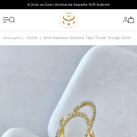
4 Ürün ve Üzeri Alımlarda Sepette %15 İndirim!
Altın Kaplama Gömme Taşlı Tırnak Yüzüğü Gold
Anasayfa
YÜZÜK