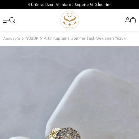
4 Ürün ve Üzeri Alımlarda Sepette %10 İndirim!
Altın Kaplama Gömme Taşlı Sekizgen Yüzük
Anasayfa
YÜZÜK