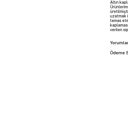
Altın kapl
Ürünlerim
üretilmişt
uzatmak i
temas etme
kaplaması
verilen si
Yorumla
Ödeme S