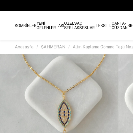
YENİ
ÖZEL
SAÇ
ÇANTA-
KOMBİNLER
TAKI
TEKSTİL
BR
GELENLER
SERİ
AKSESUARI
CÜZDAN
Anasayfa
ŞAHMERAN
Altın Kaplama Gömme Taşlı Na