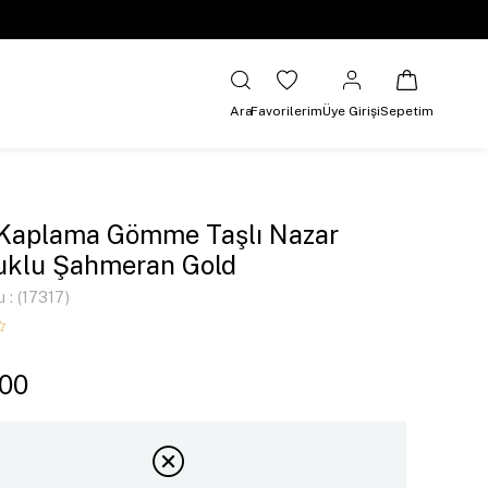
Ara
Favorilerim
Üye Girişi
Sepetim
 Kaplama Gömme Taşlı Nazar
uklu Şahmeran Gold
u
(17317)
,00