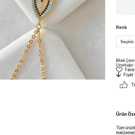
Renk
Bilek Çevre
Uzunluğu: 
Favor
Fiyat
T
Ürün Öze
Tüm ürünle
malzemeler