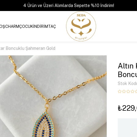
4 Ürün ve Üzeri Alımlarda Sepette %10 İndirim!
OŞ
CHARM
ÇOCUK
İNDİRİM
TAÇ
zar Boncuklu Şahmeran Gold
Altın
Bonc
Stok Kod
₺229