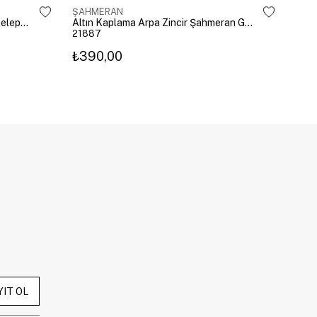
ŞAHMERAN
ŞAH
Altın Kaplama Mavi Kristal Kalp Kelepçe Şahmeran Gold
Altın Kaplama Arpa Zincir Şahmeran Gold
21887
222
₺390,00
₺3
YIT OL