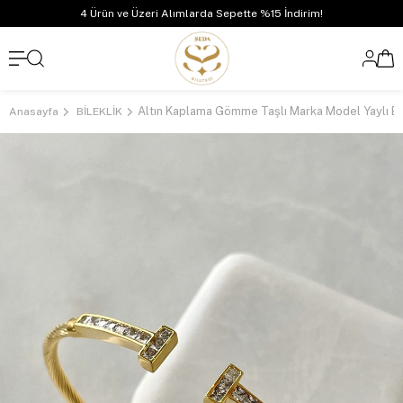
4 Ürün ve Üzeri Alımlarda Sepette %15 İndirim!
Altın Kaplama Gömme Taşlı Marka Model Yaylı Bil
Anasayfa
BİLEKLİK