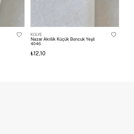
KOLYE
KOL
Nazar Akrilik Küçük Boncuk Yeşil
Zirk
4046
450
₺12,10
₺74