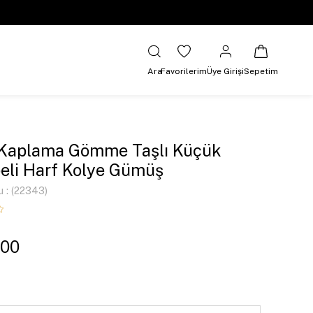
Ara
Favorilerim
Üye Girişi
Sepetim
 Kaplama Gömme Taşlı Küçük
li Harf Kolye Gümüş
u
(22343)
,00