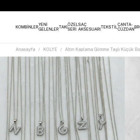
YENİ
ÖZEL
SAÇ
ÇANTA-
KOMBİNLER
TAKI
TEKSTİL
BR
GELENLER
SERİ
AKSESUARI
CÜZDAN
Anasayfa
KOLYE
Altın Kaplama Gömme Taşlı Küçük B