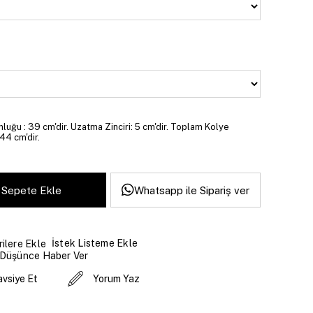
luğu : 39 cm'dir. Uzatma Zinciri: 5 cm'dir. Toplam Kolye
44 cm'dir.
Whatsapp ile Sipariş ver
İstek Listeme Ekle
ilere Ekle
 Düşünce Haber Ver
avsiye Et
Yorum Yaz