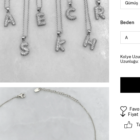
Beden
Kolye Uzun
Uzunluğu: 
Favor
Fiyat
T