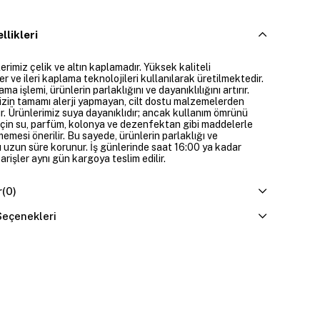
llikleri
rimiz çelik ve altın kaplamadır. Yüksek kaliteli
 ve ileri kaplama teknolojileri kullanılarak üretilmektedir.
ama işlemi, ürünlerin parlaklığını ve dayanıklılığını artırır.
izin tamamı alerji yapmayan, cilt dostu malzemelerden
ir. Ürünlerimiz suya dayanıklıdır; ancak kullanım ömrünü
çin su, parfüm, kolonya ve dezenfektan gibi maddelerle
mesi önerilir. Bu sayede, ürünlerin parlaklığı ve
 uzun süre korunur. İş günlerinde saat 16:00 ya kadar
parişler aynı gün kargoya teslim edilir.
r
(0)
eçenekleri