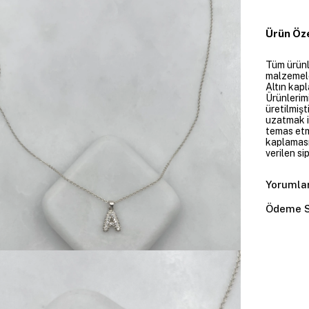
Ürün Öze
Tüm ürünle
malzemeler
Altın kapl
Ürünlerim
üretilmişt
uzatmak i
temas etme
kaplaması
verilen si
Yorumla
Ödeme S