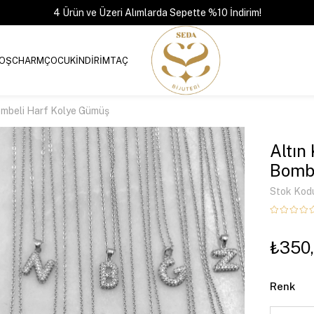
4 Ürün ve Üzeri Alımlarda Sepette %10 İndirim!
OŞ
CHARM
ÇOCUK
İNDİRİM
TAÇ
ombeli Harf Kolye Gümüş
Altın
Bombe
Stok Kod
₺350
Renk