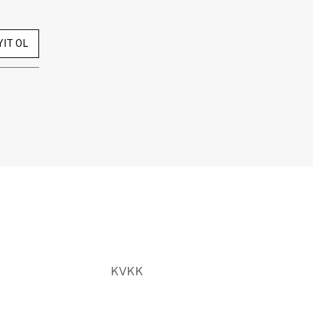
YIT OL
KVKK