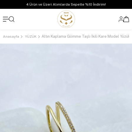
4 Ürün ve Üzeri Alımlarda Sepette %10 İndirim!
Altın Kaplama Gömme Taşlı İkili Kare Model Yüzük
Anasayfa
YÜZÜK