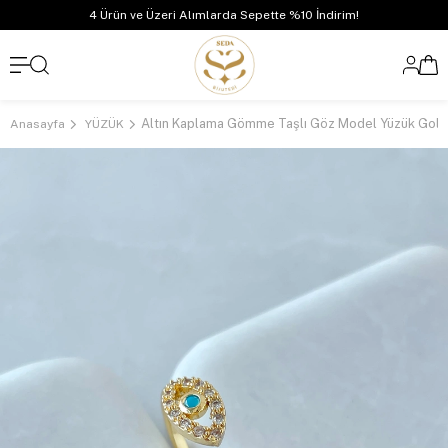
4 Ürün ve Üzeri Alımlarda Sepette %10 İndirim!
Altın Kaplama Gömme Taşlı Göz Model Yüzük Gold
Anasayfa
YÜZÜK