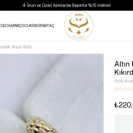
4 Ürün ve Üzeri Alımlarda Sepette %15 İndirim!
OŞ
CHARM
ÇOCUK
İNDİRİM
TAÇ
kırdak Küpe Gold
Altın
Kıkır
Stok Kod
₺220