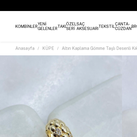
YENİ
ÖZEL
SAÇ
ÇANTA-
KOMBİNLER
TAKI
TEKSTİL
BR
GELENLER
SERİ
AKSESUARI
CÜZDAN
Anasayfa
KÜPE
Altın Kaplama Gömme Taşlı Desenli Kı