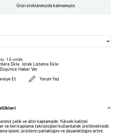
Ürün stoklarımızda kalmamıştır.
 : 1.5 cm'dir.
İstek Listeme Ekle
ilere Ekle
 Düşünce Haber Ver
avsiye Et
Yorum Yaz
llikleri
rimiz çelik ve altın kaplamadır. Yüksek kaliteli
 ve ileri kaplama teknolojileri kullanılarak üretilmektedir.
ama işlemi, ürünlerin parlaklığını ve dayanıklılığını artırır.