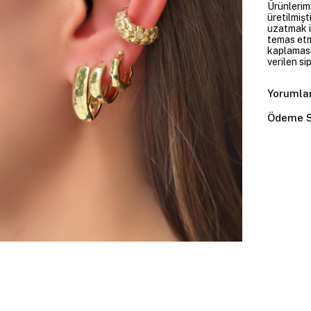
Ürünlerim
üretilmişt
uzatmak i
temas etme
kaplaması
verilen si
Yorumla
Ödeme S