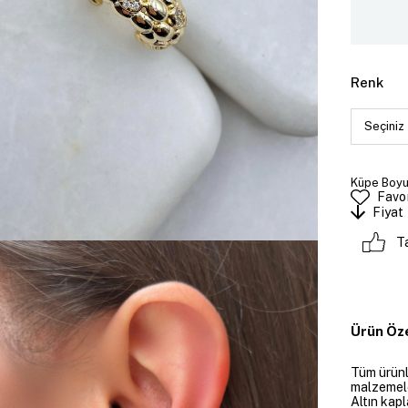
Renk
Küpe Boyutu
Favor
Fiyat
T
Ürün Öze
Tüm ürünle
malzemeler
Altın kapl