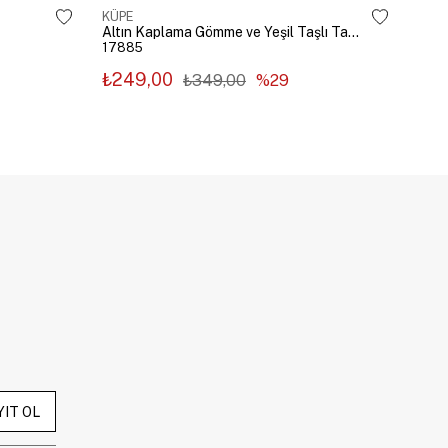
KÜPE
KÜP
Altın Kaplama Gömme ve Yeşil Taşlı Tasarım Küpe Gümüş
17885
178
₺249,00
₺2
₺349,00
%29
YIT OL