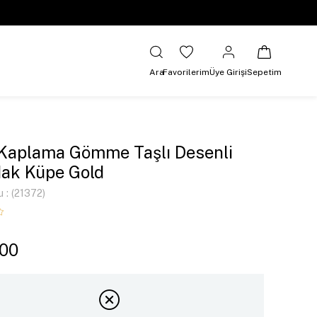
Ara
Favorilerim
Üye Girişi
Sepetim
 Kaplama Gömme Taşlı Desenli
dak Küpe Gold
u
(21372)
,00