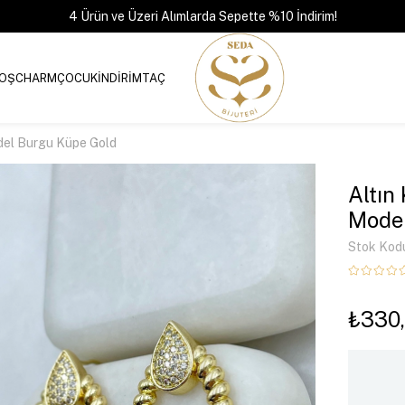
4 Ürün ve Üzeri Alımlarda Sepette %10 İndirim!
OŞ
CHARM
ÇOCUK
İNDİRİM
TAÇ
del Burgu Küpe Gold
Altın
Model
Stok Kod
₺330