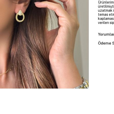
Ürünlerim
üretilmişt
uzatmak i
temas etme
kaplaması
verilen si
Yorumla
Ödeme S