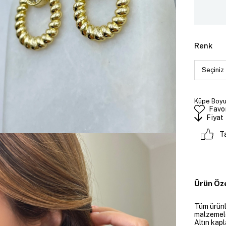
Renk
Küpe Boyut
Favor
Fiyat
T
Ürün Öze
Tüm ürünle
malzemeler
Altın kapl