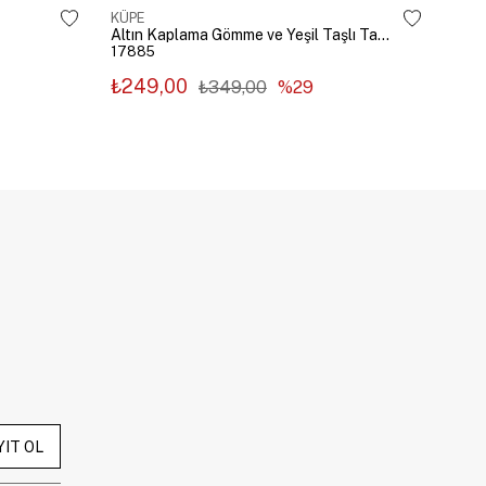
KÜPE
KÜP
Altın Kaplama Gömme ve Yeşil Taşlı Tasarım Küpe Gümüş
17885
178
₺249,00
₺2
₺349,00
%29
YIT OL