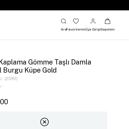
Ara
Favorilerim
Üye Girişi
Sepetim
 Kaplama Gömme Taşlı Damla
 Burgu Küpe Gold
u
(21261)
,00