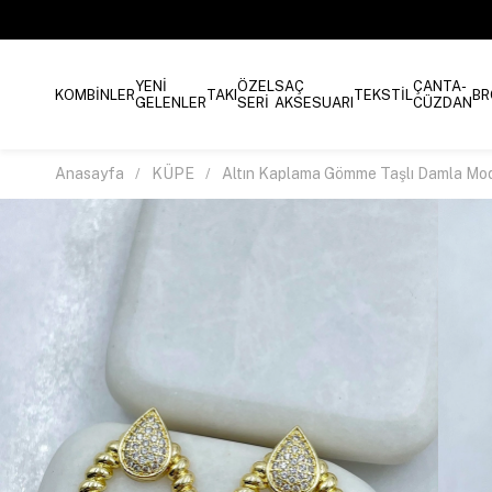
YENİ
ÖZEL
SAÇ
ÇANTA-
KOMBİNLER
TAKI
TEKSTİL
BR
GELENLER
SERİ
AKSESUARI
CÜZDAN
Anasayfa
KÜPE
Altın Kaplama Gömme Taşlı Damla Mo