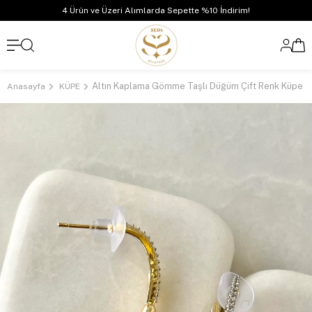
4 Ürün ve Üzeri Alımlarda Sepette %10 İndirim!
Altın Kaplama Gömme Taşlı Düğüm Çift Renk Küpe
Anasayfa
KÜPE