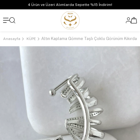
4 Ürün ve Üzeri Alımlarda Sepette %15 İndirim!
Anasayfa
KÜPE