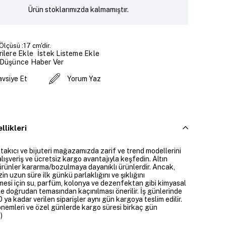
Ürün stoklarımızda kalmamıştır.
 Ölçüsü :17 cm'dir.
İstek Listeme Ekle
ilere Ekle
 Düşünce Haber Ver
avsiye Et
Yorum Yaz
llikleri
 takıcı ve bijuteri mağazamızda zarif ve trend modellerini
alışveriş ve ücretsiz kargo avantajıyla keşfedin. Altın
rünler kararma/bozulmaya dayanıklı ürünlerdir. Ancak,
zin uzun süre ilk günkü parlaklığını ve şıklığını
mesi için su, parfüm, kolonya ve dezenfektan gibi kimyasal
e doğrudan temasından kaçınılması önerilir. İş günlerinde
 ya kadar verilen siparişler aynı gün kargoya teslim edilir.
dönemleri ve özel günlerde kargo süresi birkaç gün
)