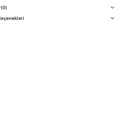
r
(0)
eçenekleri