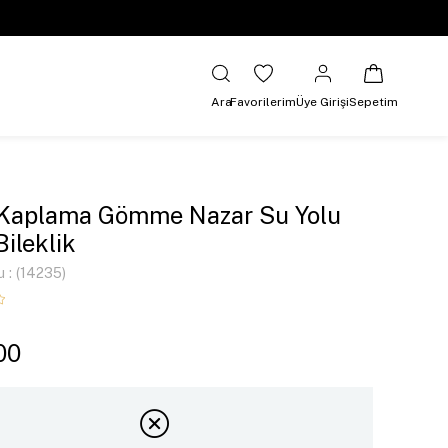
Ara
Favorilerim
Üye Girişi
Sepetim
 Kaplama Gömme Nazar Su Yolu
Bileklik
u
(14235)
00