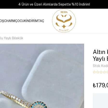
4 Ürün ve Üzeri Alımlarda Sepette %10 İndirim!
OŞ
CHARM
ÇOCUK
İNDİRİM
TAÇ
 Yaylı Bileklik
Altın
Yaylı 
Stok Kod
₺179,