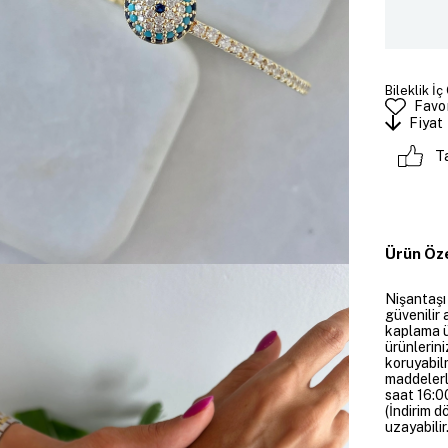
Bileklik İç
Favor
Fiyat
T
Ürün Öze
Nişantaşı
güvenilir 
kaplama ü
ürünlerini
koruyabil
maddelerl
saat 16:00
(İndirim 
uzayabilir.