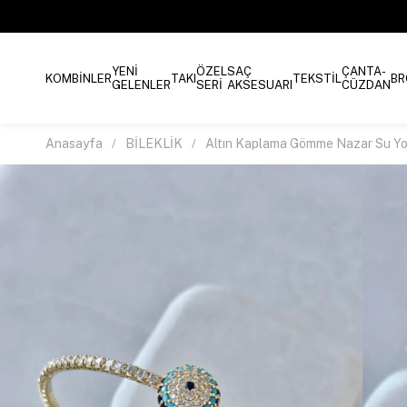
YENİ
ÖZEL
SAÇ
ÇANTA-
KOMBİNLER
TAKI
TEKSTİL
BR
GELENLER
SERİ
AKSESUARI
CÜZDAN
Anasayfa
BİLEKLİK
Altın Kaplama Gömme Nazar Su Yolu