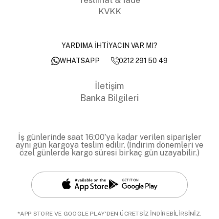
KVKK
YARDIMA İHTİYACIN VAR MI?
0212 291 50 49
WHATSAPP
İletişim
Banka Bilgileri
İş günlerinde saat 16:00’ya kadar verilen siparişler
aynı gün kargoya teslim edilir. (İndirim dönemleri ve
özel günlerde kargo süresi birkaç gün uzayabilir.)
*APP STORE VE GOOGLE PLAY'DEN ÜCRETSİZ İNDİREBİLİRSİNİZ.