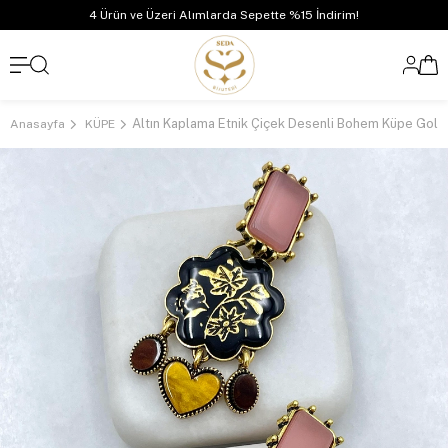
4 Ürün ve Üzeri Alımlarda Sepette %15 İndirim!
Altın Kaplama Etnik Çiçek Desenli Bohem Küpe Gold
Anasayfa
KÜPE