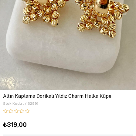
Altın Kaplama Dorikalı Yıldız Charm Halka Küpe
Stok Kodu
(16299)
₺319,00