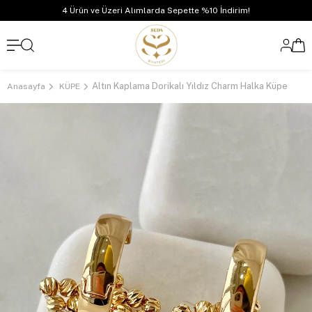
4 Ürün ve Üzeri Alımlarda Sepette %10 İndirim!
Altın Kaplama Dorikalı Yıldız Charm Halka Küpe
Anasayfa
KÜPE