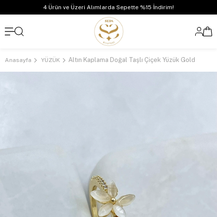
4 Ürün ve Üzeri Alımlarda Sepette %15 İndirim!
Altın Kaplama Doğal Taşlı Çiçek Yüzük Gold
Anasayfa
YÜZÜK