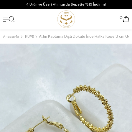
4 Ürün ve Üzeri Alımlarda Sepette %15 İndirim!
Altın Kaplama Dişli Dokulu İnce Halka Küpe 3 cm Go
Anasayfa
KÜPE