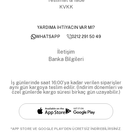
KVKK
YARDIMA İHTİYACIN VAR MI?
0212 291 50 49
WHATSAPP
İletişim
Banka Bilgileri
İş günlerinde saat 16:00’ya kadar verilen siparişler
aynı gün kargoya teslim edilir. (İndirim dönemleri ve
özel günlerde kargo süresi birkaç gün uzayabilir.)
*APP STORE VE GOOGLE PLAY'DEN ÜCRETSİZ İNDİREBİLİRSİNİZ.