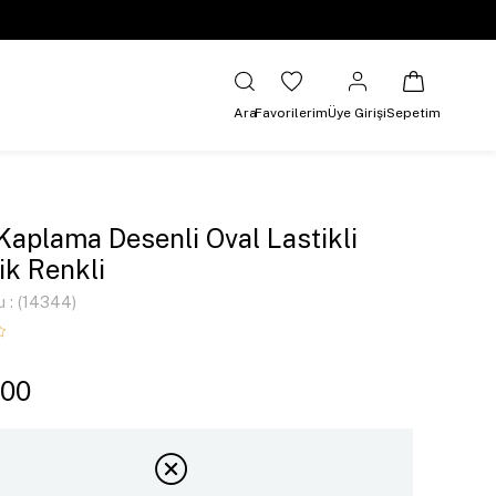
Ara
Favorilerim
Üye Girişi
Sepetim
 Kaplama Desenli Oval Lastikli
lik Renkli
u
(14344)
,00