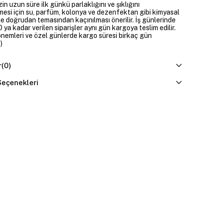
zin uzun süre ilk günkü parlaklığını ve şıklığını
mesi için su, parfüm, kolonya ve dezenfektan gibi kimyasal
e doğrudan temasından kaçınılması önerilir. İş günlerinde
 ya kadar verilen siparişler aynı gün kargoya teslim edilir.
dönemleri ve özel günlerde kargo süresi birkaç gün
)
r
(0)
eçenekleri