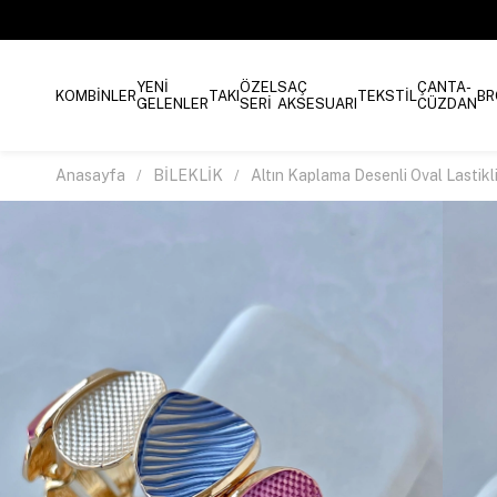
YENİ
ÖZEL
SAÇ
ÇANTA-
KOMBİNLER
TAKI
TEKSTİL
BR
GELENLER
SERİ
AKSESUARI
CÜZDAN
Anasayfa
BİLEKLİK
Altın Kaplama Desenli Oval Lastikli