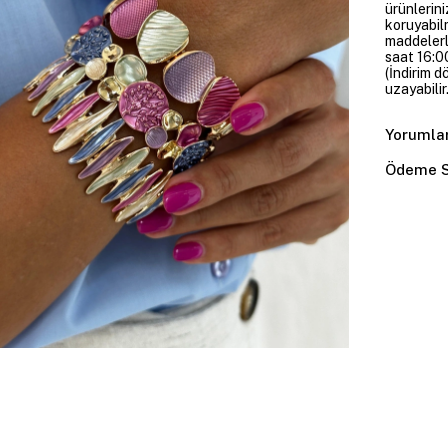
ürünlerini
koruyabil
maddelerl
saat 16:00
(İndirim 
uzayabilir.
Yorumla
Ödeme S