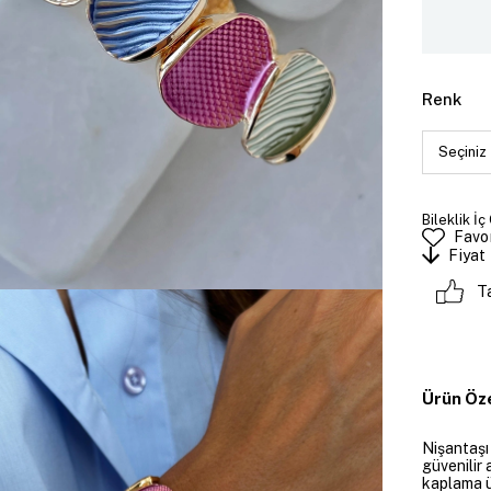
Renk
Bileklik İç
Favor
Fiyat
T
Ürün Öze
Nişantaşı
güvenilir 
kaplama ü