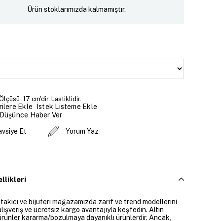
Ürün stoklarımızda kalmamıştır.
 Ölçüsü :17 cm'dir. Lastiklidir.
İstek Listeme Ekle
ilere Ekle
 Düşünce Haber Ver
avsiye Et
Yorum Yaz
llikleri
 takıcı ve bijuteri mağazamızda zarif ve trend modellerini
alışveriş ve ücretsiz kargo avantajıyla keşfedin. Altın
rünler kararma/bozulmaya dayanıklı ürünlerdir. Ancak,