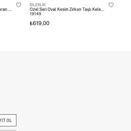
BİLEKLİK
BİLE
Altın Kaplama Emoji Model Şahmeran Gümüş
Özel Seri Oval Kesim Zirkon Taşlı Kelepçe Gold
19149
192
₺619,00
₺27
YIT OL