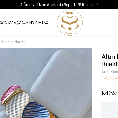
4 Ürün ve Üzeri Alımlarda Sepette %10 İndirim!
OŞ
CHARM
ÇOCUK
İNDİRİM
TAÇ
 Bileklik Renkli
Altın
Bilek
Stok Kod
₺439