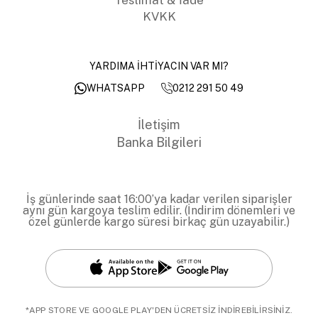
KVKK
YARDIMA İHTİYACIN VAR MI?
0212 291 50 49
WHATSAPP
İletişim
Banka Bilgileri
İş günlerinde saat 16:00’ya kadar verilen siparişler
aynı gün kargoya teslim edilir. (İndirim dönemleri ve
özel günlerde kargo süresi birkaç gün uzayabilir.)
*APP STORE VE GOOGLE PLAY'DEN ÜCRETSİZ İNDİREBİLİRSİNİZ.