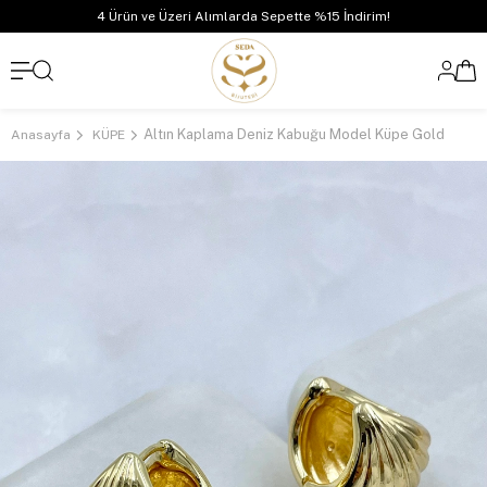
4 Ürün ve Üzeri Alımlarda Sepette %15 İndirim!
Altın Kaplama Deniz Kabuğu Model Küpe Gold
Anasayfa
KÜPE