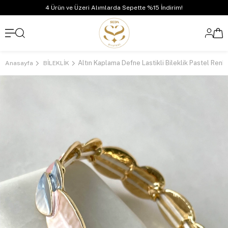
4 Ürün ve Üzeri Alımlarda Sepette %15 İndirim!
Altın Kaplama Defne Lastikli Bileklik Pastel Renkli 
Anasayfa
BİLEKLİK