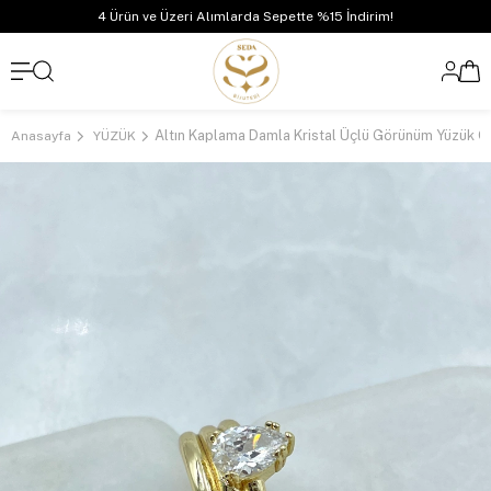
4 Ürün ve Üzeri Alımlarda Sepette %15 İndirim!
Altın Kaplama Damla Kristal Üçlü Görünüm Yüzük G
Anasayfa
YÜZÜK