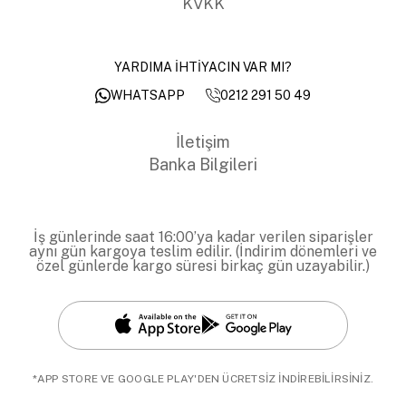
KVKK
YARDIMA İHTİYACIN VAR MI?
0212 291 50 49
WHATSAPP
İletişim
Banka Bilgileri
İş günlerinde saat 16:00’ya kadar verilen siparişler
aynı gün kargoya teslim edilir. (İndirim dönemleri ve
özel günlerde kargo süresi birkaç gün uzayabilir.)
*APP STORE VE GOOGLE PLAY'DEN ÜCRETSİZ İNDİREBİLİRSİNİZ.