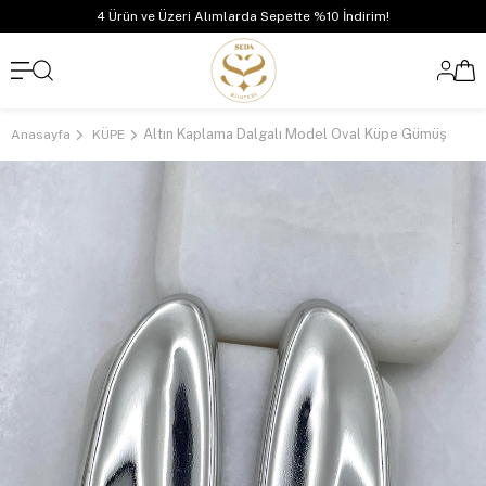
4 Ürün ve Üzeri Alımlarda Sepette %10 İndirim!
Altın Kaplama Dalgalı Model Oval Küpe Gümüş
Anasayfa
KÜPE