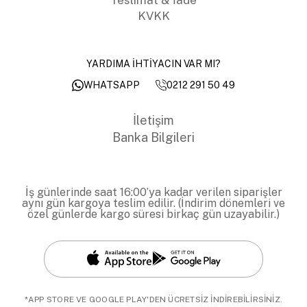
KVKK
YARDIMA İHTİYACIN VAR MI?
0212 291 50 49
WHATSAPP
İletişim
Banka Bilgileri
İş günlerinde saat 16:00’ya kadar verilen siparişler
aynı gün kargoya teslim edilir. (İndirim dönemleri ve
özel günlerde kargo süresi birkaç gün uzayabilir.)
*APP STORE VE GOOGLE PLAY'DEN ÜCRETSİZ İNDİREBİLİRSİNİZ.