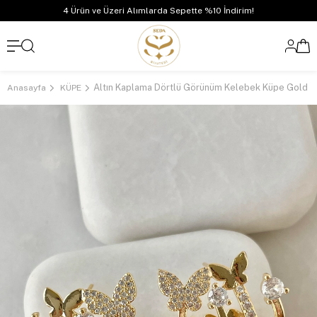
4 Ürün ve Üzeri Alımlarda Sepette %10 İndirim!
Altın Kaplama Dörtlü Görünüm Kelebek Küpe Gold
Anasayfa
KÜPE