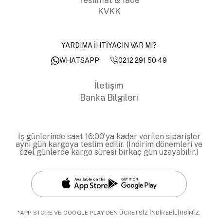
KVKK
YARDIMA İHTİYACIN VAR MI?
0212 291 50 49
WHATSAPP
İletişim
Banka Bilgileri
İş günlerinde saat 16:00’ya kadar verilen siparişler
aynı gün kargoya teslim edilir. (İndirim dönemleri ve
özel günlerde kargo süresi birkaç gün uzayabilir.)
*APP STORE VE GOOGLE PLAY'DEN ÜCRETSİZ İNDİREBİLİRSİNİZ.