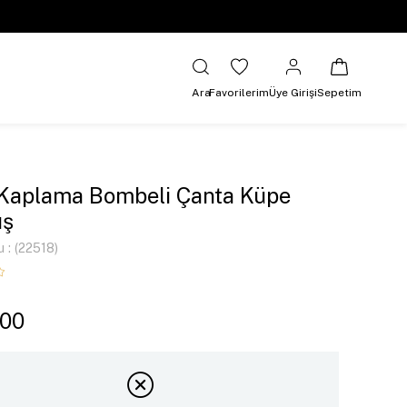
Ara
Favorilerim
Üye Girişi
Sepetim
 Kaplama Bombeli Çanta Küpe
ş
u
(22518)
,00