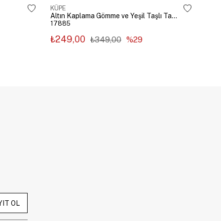
KÜPE
KÜP
Altın Kaplama Gömme ve Yeşil Taşlı Tasarım Küpe Gümüş
17885
178
₺249,00
₺2
₺349,00
%29
YIT OL