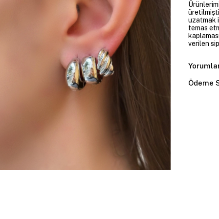
Ürünlerim
üretilmişt
uzatmak i
temas etme
kaplaması
verilen si
Yorumla
Ödeme S