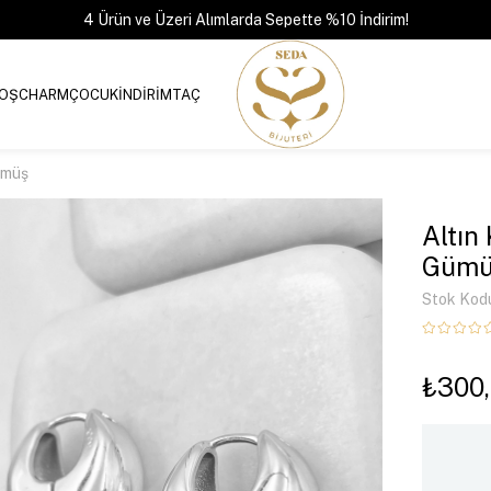
4 Ürün ve Üzeri Alımlarda Sepette %10 İndirim!
OŞ
CHARM
ÇOCUK
İNDİRİM
TAÇ
ümüş
Altın
Gümü
Stok Kod
₺300