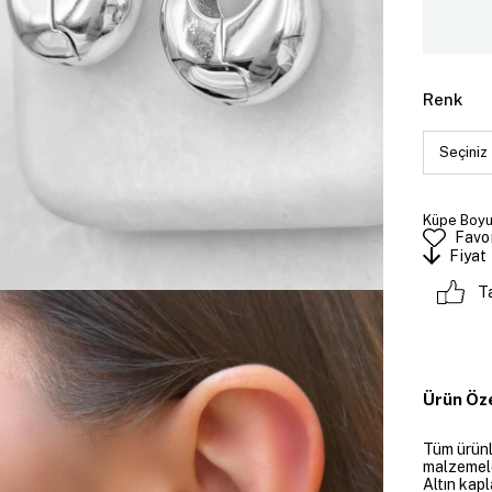
Renk
Küpe Boyutu
Favor
Fiyat
T
Ürün Öze
Tüm ürünle
malzemeler
Altın kapl