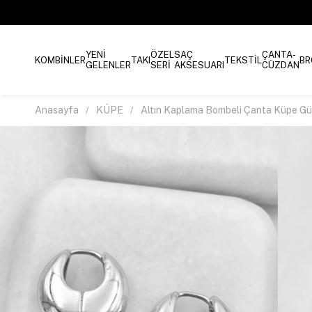
YENİ
ÖZEL
SAÇ
ÇANTA-
KOMBİNLER
TAKI
TEKSTİL
BR
GELENLER
SERİ
AKSESUARI
CÜZDAN
Anasayfa
KÜPE
Altın Kaplama Bombeli Çanta Küpe G