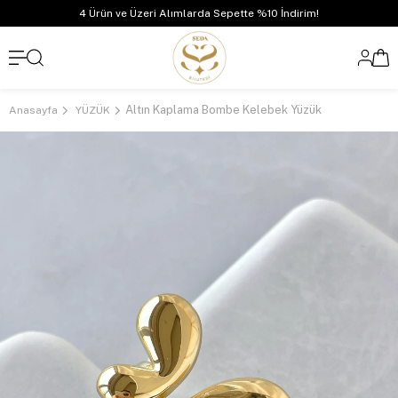
4 Ürün ve Üzeri Alımlarda Sepette %10 İndirim!
Altın Kaplama Bombe Kelebek Yüzük
Anasayfa
YÜZÜK