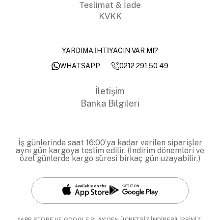
Teslimat & İade
KVKK
YARDIMA İHTİYACIN VAR MI?
0212 291 50 49
WHATSAPP
İletişim
Banka Bilgileri
İş günlerinde saat 16:00’ya kadar verilen siparişler
aynı gün kargoya teslim edilir. (İndirim dönemleri ve
özel günlerde kargo süresi birkaç gün uzayabilir.)
*APP STORE VE GOOGLE PLAY'DEN ÜCRETSİZ İNDİREBİLİRSİNİZ.