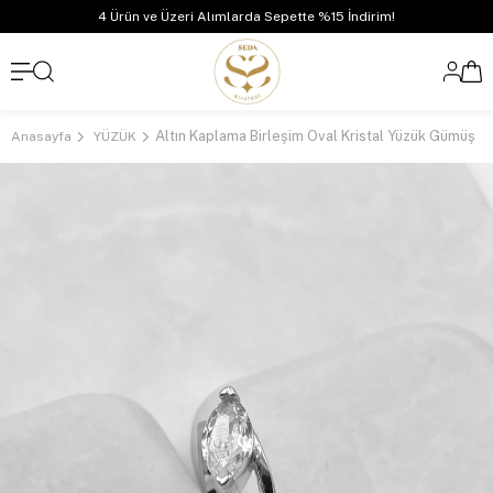
4 Ürün ve Üzeri Alımlarda Sepette %15 İndirim!
Altın Kaplama Birleşim Oval Kristal Yüzük Gümüş
Anasayfa
YÜZÜK