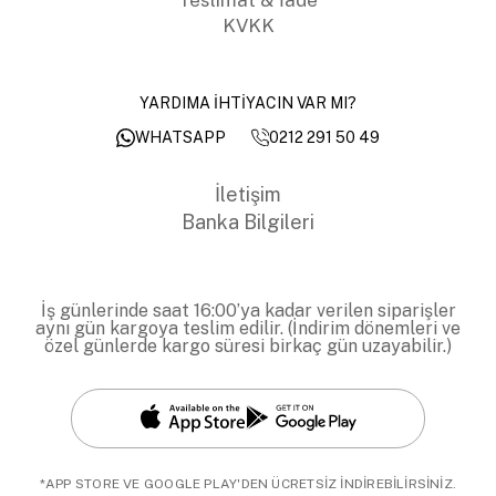
KVKK
YARDIMA İHTİYACIN VAR MI?
0212 291 50 49
WHATSAPP
İletişim
Banka Bilgileri
İş günlerinde saat 16:00’ya kadar verilen siparişler
aynı gün kargoya teslim edilir. (İndirim dönemleri ve
özel günlerde kargo süresi birkaç gün uzayabilir.)
*APP STORE VE GOOGLE PLAY'DEN ÜCRETSİZ İNDİREBİLİRSİNİZ.