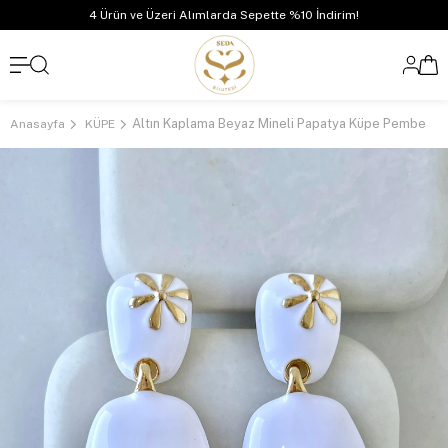
4 Ürün ve Üzeri Alımlarda Sepette %10 İndirim!
Altın Kaplama Beyaz Mineli Papatya Küpe Pembe
Anasayfa
KÜPE