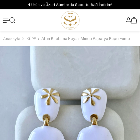
4 Ürün ve Üzeri Alımlarda Sepette %15 İndirim!
Altın Kaplama Beyaz Mineli Papatya Küpe Füme
Anasayfa
KÜPE