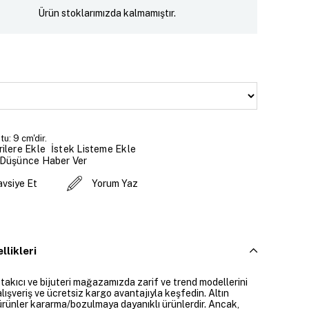
Ürün stoklarımızda kalmamıştır.
u: 9 cm'dir.
İstek Listeme Ekle
ilere Ekle
 Düşünce Haber Ver
avsiye Et
Yorum Yaz
llikleri
 takıcı ve bijuteri mağazamızda zarif ve trend modellerini
alışveriş ve ücretsiz kargo avantajıyla keşfedin. Altın
rünler kararma/bozulmaya dayanıklı ürünlerdir. Ancak,