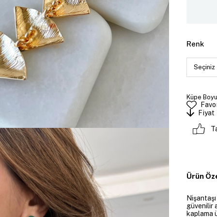
Renk
Küpe Boyut
Favor
Fiyat
T
Ürün Öze
Nişantaşı
güvenilir 
kaplama ü