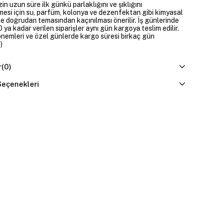
zin uzun süre ilk günkü parlaklığını ve şıklığını
mesi için su, parfüm, kolonya ve dezenfektan gibi kimyasal
e doğrudan temasından kaçınılması önerilir. İş günlerinde
 ya kadar verilen siparişler aynı gün kargoya teslim edilir.
dönemleri ve özel günlerde kargo süresi birkaç gün
)
r
(0)
eçenekleri