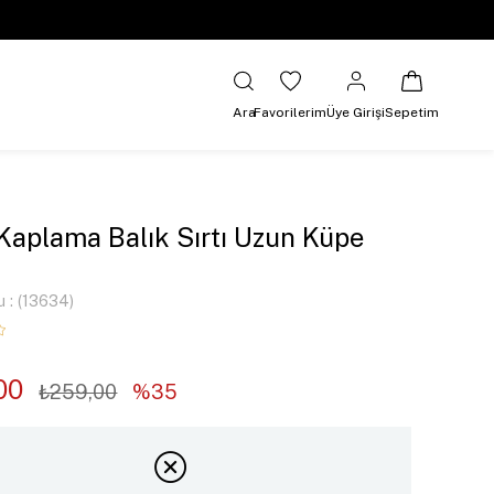
Ara
Favorilerim
Üye Girişi
Sepetim
 Kaplama Balık Sırtı Uzun Küpe
u
(13634)
00
₺259,00
35