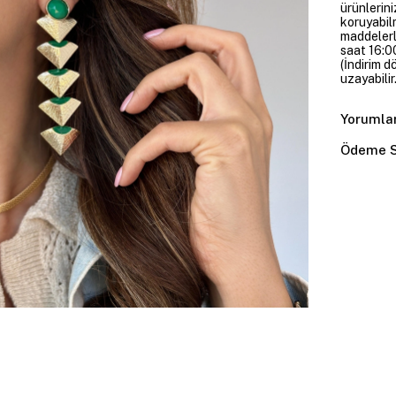
ürünlerini
koruyabil
maddelerl
saat 16:00
(İndirim 
uzayabilir.
Yorumla
Ödeme S