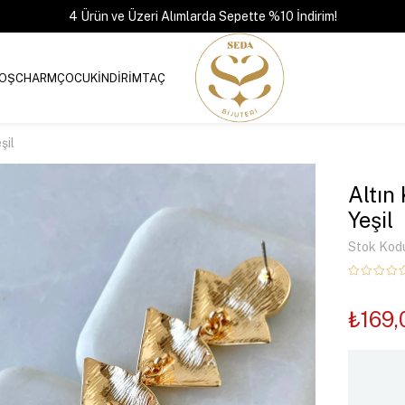
4 Ürün ve Üzeri Alımlarda Sepette %10 İndirim!
OŞ
CHARM
ÇOCUK
İNDİRİM
TAÇ
şil
Altın
Yeşil
Stok Kod
₺169,