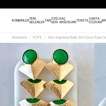
YENİ
ÖZEL
SAÇ
ÇANTA-
KOMBİNLER
TAKI
TEKSTİL
BR
GELENLER
SERİ
AKSESUARI
CÜZDAN
Anasayfa
KÜPE
Altın Kaplama Balık Sırtı Uzun Küpe Ye