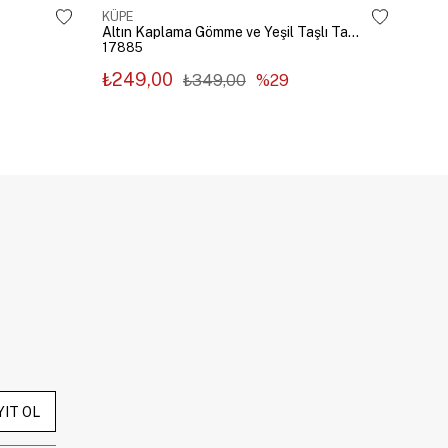
KÜPE
KÜP
Altın Kaplama Gömme ve Yeşil Taşlı Tasarım Küpe Gümüş
17885
178
₺249,00
₺2
₺349,00
%29
YIT OL