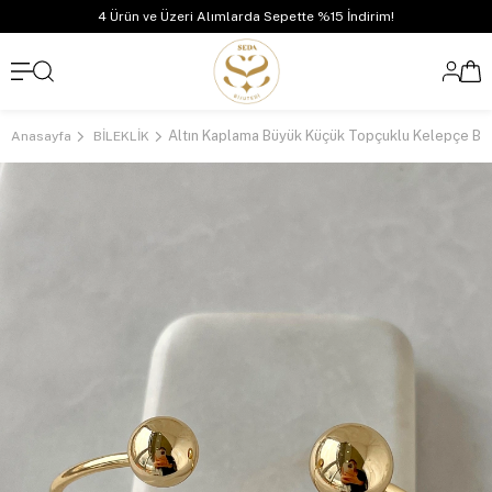
4 Ürün ve Üzeri Alımlarda Sepette %15 İndirim!
Anasayfa
BİLEKLİK