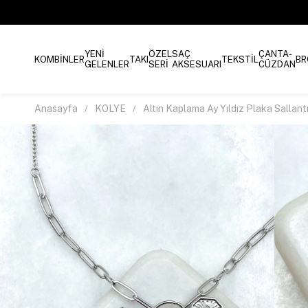
YENİ
ÖZEL
SAÇ
ÇANTA-
KOMBİNLER
TAKI
TEKSTİL
BR
GELENLER
SERİ
AKSESUARI
CÜZDAN
Anasayfa
KOLYE
Altın Kaplama Ay Yıldız Plaka Sallant