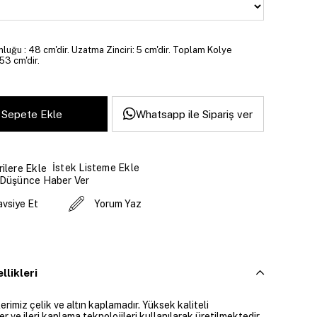
luğu : 48 cm'dir. Uzatma Zinciri: 5 cm'dir. Toplam Kolye
53 cm'dir.
Whatsapp ile Sipariş ver
İstek Listeme Ekle
ilere Ekle
 Düşünce Haber Ver
avsiye Et
Yorum Yaz
llikleri
rimiz çelik ve altın kaplamadır. Yüksek kaliteli
 ve ileri kaplama teknolojileri kullanılarak üretilmektedir.