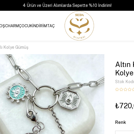
4 Ürün ve Üzeri Alımlarda Sepette %10 İndirim!
OŞ
CHARM
ÇOCUK
İNDİRİM
TAÇ
ılı Kolye Gümüş
Altın
Koly
Stok Kod
₺720
Renk