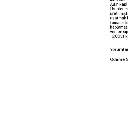
Altın kapl
Ürünlerim
üretilmişt
uzatmak i
temas etme
kaplaması
verilen si
16:00ya ka
Yorumla
Ödeme S