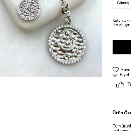
Kolye Uzun
Uzunluğu: 
Favor
Fiyat
T
Ürün Öze
Tüm ürünle
malzemeler