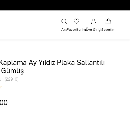
Ara
Favorilerim
Üye Girişi
Sepetim
 Kaplama Ay Yıldız Plaka Sallantılı
e Gümüş
u
(22910)
,00