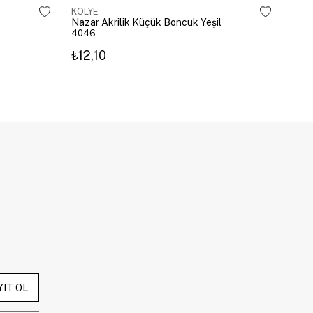
KOLYE
KOL
Nazar Akrilik Küçük Boncuk Yeşil
Zirk
4046
450
₺12,10
₺74
YIT OL