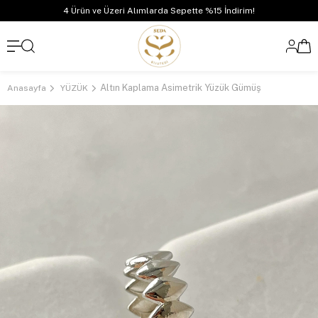
4 Ürün ve Üzeri Alımlarda Sepette %15 İndirim!
Altın Kaplama Asimetrik Yüzük Gümüş
Anasayfa
YÜZÜK