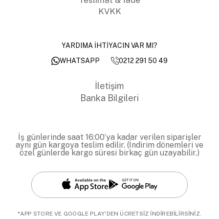
KVKK
YARDIMA İHTİYACIN VAR MI?
0212 291 50 49
WHATSAPP
İletişim
Banka Bilgileri
İş günlerinde saat 16:00’ya kadar verilen siparişler
aynı gün kargoya teslim edilir. (İndirim dönemleri ve
özel günlerde kargo süresi birkaç gün uzayabilir.)
*APP STORE VE GOOGLE PLAY'DEN ÜCRETSİZ İNDİREBİLİRSİNİZ.