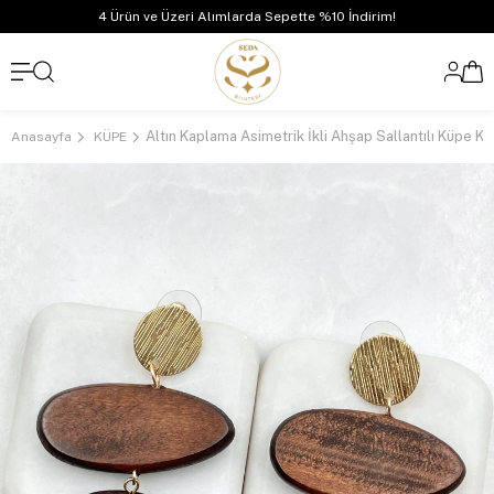
4 Ürün ve Üzeri Alımlarda Sepette %10 İndirim!
Altın Kaplama Asimetrik İkli Ahşap Sallantılı Küpe K
Anasayfa
KÜPE