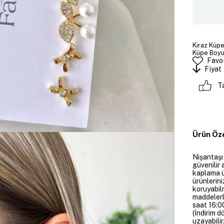
Kiraz Küpe
Küpe Boyut
Favor
Fiyat
T
Ürün Öze
Nişantaşı
güvenilir 
kaplama ü
ürünlerini
koruyabil
maddelerl
saat 16:00
(İndirim 
uzayabilir.