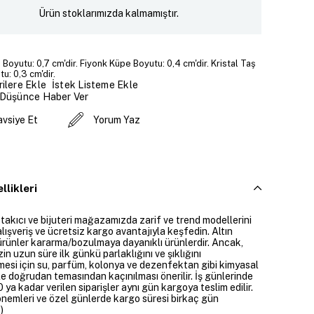
Ürün stoklarımızda kalmamıştır.
 Boyutu: 0,7 cm'dir. Fiyonk Küpe Boyutu: 0,4 cm'dir. Kristal Taş
u: 0,3 cm'dir.
İstek Listeme Ekle
ilere Ekle
 Düşünce Haber Ver
avsiye Et
Yorum Yaz
llikleri
 takıcı ve bijuteri mağazamızda zarif ve trend modellerini
alışveriş ve ücretsiz kargo avantajıyla keşfedin. Altın
rünler kararma/bozulmaya dayanıklı ürünlerdir. Ancak,
zin uzun süre ilk günkü parlaklığını ve şıklığını
mesi için su, parfüm, kolonya ve dezenfektan gibi kimyasal
e doğrudan temasından kaçınılması önerilir. İş günlerinde
 ya kadar verilen siparişler aynı gün kargoya teslim edilir.
dönemleri ve özel günlerde kargo süresi birkaç gün
)