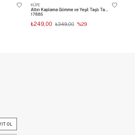
KÜPE
KÜP
Altın Kaplama Gömme ve Yeşil Taşlı Tasarım Küpe Gümüş
17885
178
₺249,00
₺2
₺349,00
%29
YIT OL