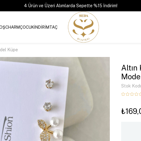
4 Ürün ve Üzeri Alımlarda Sepette %15 İndirim!
OŞ
CHARM
ÇOCUK
İNDİRİM
TAÇ
odel Küpe
Altın
Mode
Stok Kod
₺169,