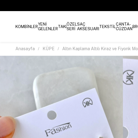
YENİ
ÖZEL
SAÇ
ÇANTA-
KOMBİNLER
TAKI
TEKSTİL
BR
GELENLER
SERİ
AKSESUARI
CÜZDAN
Anasayfa
KÜPE
Altın Kaplama Altılı Kiraz ve Fiyonk M