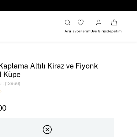
Ara
Favorilerim
Üye Girişi
Sepetim
 Kaplama Altılı Kiraz ve Fiyonk
l Küpe
u
(13966)
00