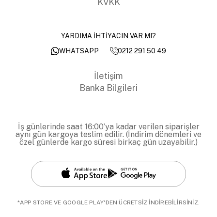
KVKK
YARDIMA İHTİYACIN VAR MI?
0212 291 50 49
WHATSAPP
İletişim
Banka Bilgileri
İş günlerinde saat 16:00’ya kadar verilen siparişler
aynı gün kargoya teslim edilir. (İndirim dönemleri ve
özel günlerde kargo süresi birkaç gün uzayabilir.)
*APP STORE VE GOOGLE PLAY'DEN ÜCRETSİZ İNDİREBİLİRSİNİZ.