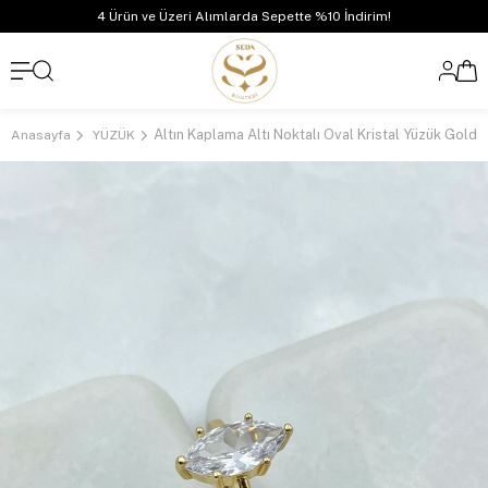
4 Ürün ve Üzeri Alımlarda Sepette %10 İndirim!
Altın Kaplama Altı Noktalı Oval Kristal Yüzük Gold
Anasayfa
YÜZÜK