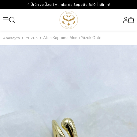
4 Ürün ve Üzeri Alımlarda Sepette %10 İndirim!
Altın Kaplama Akıntı Yüzük Gold
Anasayfa
YÜZÜK