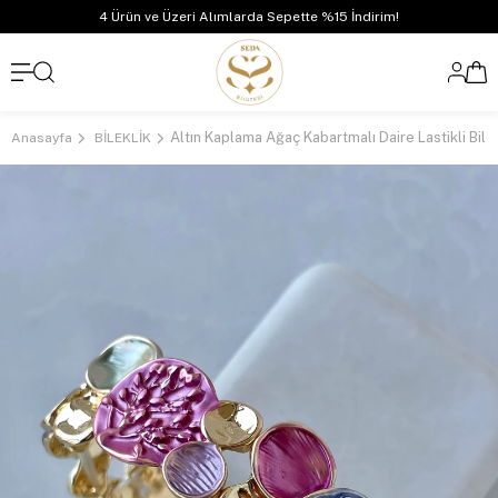
4 Ürün ve Üzeri Alımlarda Sepette %15 İndirim!
Anasayfa
BİLEKLİK