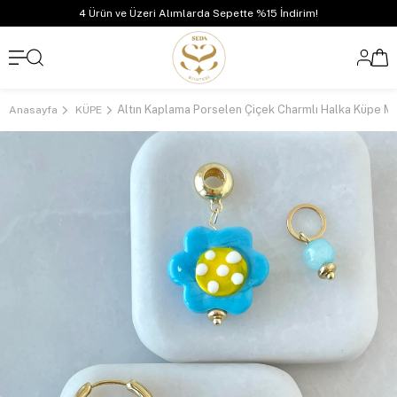
4 Ürün ve Üzeri Alımlarda Sepette %15 İndirim!
Anasayfa
KÜPE