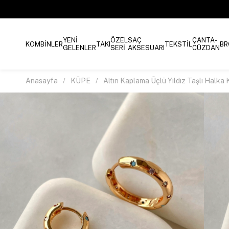
YENİ
ÖZEL
SAÇ
ÇANTA-
KOMBİNLER
TAKI
TEKSTİL
BR
GELENLER
SERİ
AKSESUARI
CÜZDAN
Anasayfa
KÜPE
Altın Kaplama Üçlü Yıldız Taşlı Halka