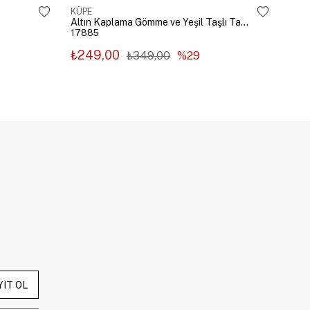
KÜPE
KÜP
Altın Kaplama Gömme ve Yeşil Taşlı Tasarım Küpe Gümüş
17885
178
₺249,00
₺2
₺349,00
%29
YIT OL