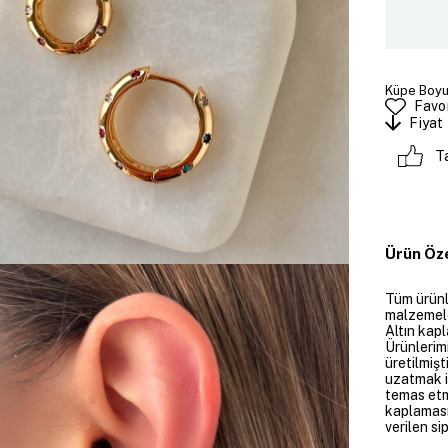
Küpe Boyutla
Favor
Fiyat
T
Ürün Öze
Tüm ürünle
malzemeler
Altın kapl
Ürünlerim
üretilmişt
uzatmak i
temas etme
kaplaması
verilen si