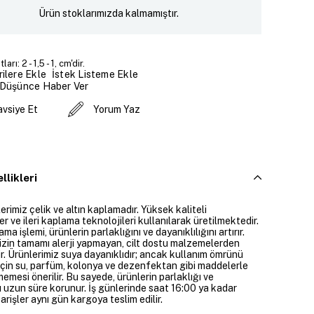
Ürün stoklarımızda kalmamıştır.
rı: 2 - 1,5 - 1, cm'dir.
İstek Listeme Ekle
ilere Ekle
 Düşünce Haber Ver
avsiye Et
Yorum Yaz
llikleri
rimiz çelik ve altın kaplamadır. Yüksek kaliteli
 ve ileri kaplama teknolojileri kullanılarak üretilmektedir.
ama işlemi, ürünlerin parlaklığını ve dayanıklılığını artırır.
izin tamamı alerji yapmayan, cilt dostu malzemelerden
ir. Ürünlerimiz suya dayanıklıdır; ancak kullanım ömrünü
çin su, parfüm, kolonya ve dezenfektan gibi maddelerle
mesi önerilir. Bu sayede, ürünlerin parlaklığı ve
 uzun süre korunur. İş günlerinde saat 16:00 ya kadar
parişler aynı gün kargoya teslim edilir.