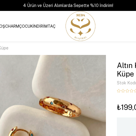
4 Ürün ve Üzeri Alımlarda Sepette %10 İndirim!
OŞ
CHARM
ÇOCUK
İNDİRİM
TAÇ
 Küpe
Altın
Küpe
Stok Kod
₺199,