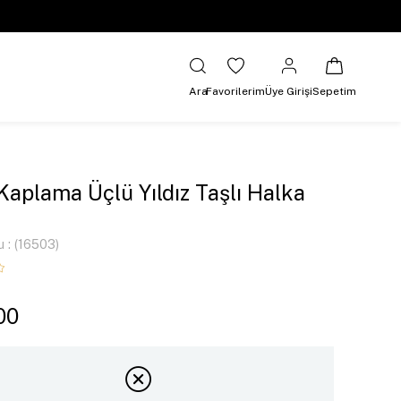
Ara
Favorilerim
Üye Girişi
Sepetim
 Kaplama Üçlü Yıldız Taşlı Halka
u
(16503)
00