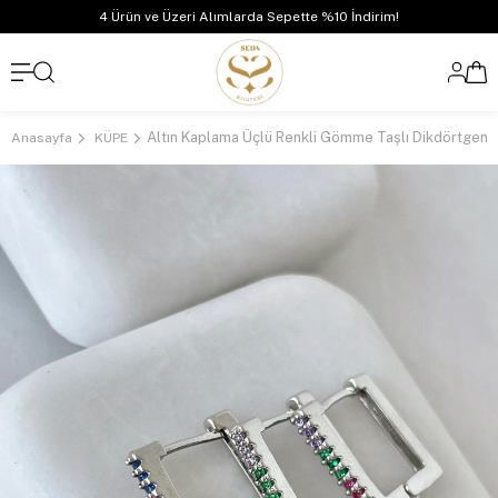
4 Ürün ve Üzeri Alımlarda Sepette %10 İndirim!
Anasayfa
KÜPE