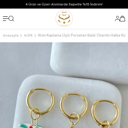
4 Ürün ve Üzeri Alımlarda Sepette %15 İndirim!
Anasayfa
KÜPE