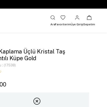
Ara
Favorilerim
Üye Girişi
Sepetim
 Kaplama Üçlü Kristal Taş
ntılı Küpe Gold
u
(17538)
,00