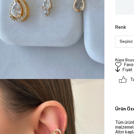
Renk
Küpe Boyut
Favor
Fiyat
T
Ürün Öze
Tüm ürünle
malzemeler
Altın kapl