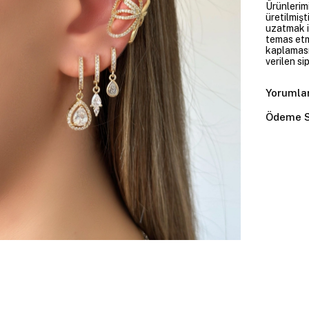
Ürünlerim
üretilmişt
uzatmak i
temas etme
kaplaması
verilen si
Yorumla
Ödeme S