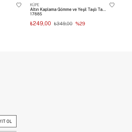
KÜPE
KÜP
Altın Kaplama Gömme ve Yeşil Taşlı Tasarım Küpe Gümüş
17885
178
₺249,00
₺2
₺349,00
%29
YIT OL