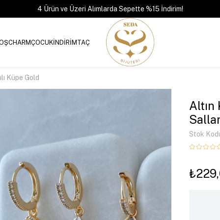
4 Ürün ve Üzeri Alımlarda Sepette %15 İndirim!
OŞ
CHARM
ÇOCUK
İNDİRİM
TAÇ
ılı Küpe Gold
Altın
Salla
Stok Kod
₺229