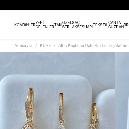
YENİ
ÖZEL
SAÇ
ÇANTA-
KOMBİNLER
TAKI
TEKSTİL
BR
GELENLER
SERİ
AKSESUARI
CÜZDAN
Anasayfa
KÜPE
Altın Kaplama Üçlü Kristal Taş Sallant