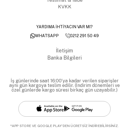
KVKK
YARDIMA İHTİYACIN VAR MI?
0212 291 50 49
WHATSAPP
İletişim
Banka Bilgileri
İş günlerinde saat 16:00’ya kadar verilen siparişler
aynı gün kargoya teslim edilir. (İndirim dönemleri ve
özel günlerde kargo süresi birkaç gün uzayabilir.)
*APP STORE VE GOOGLE PLAY'DEN ÜCRETSİZ İNDİREBİLİRSİNİZ.