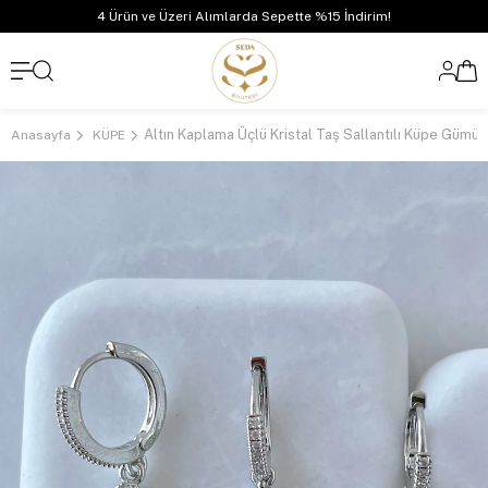
4 Ürün ve Üzeri Alımlarda Sepette %15 İndirim!
Altın Kaplama Üçlü Kristal Taş Sallantılı Küpe Gümüş
Anasayfa
KÜPE