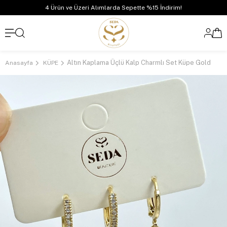
4 Ürün ve Üzeri Alımlarda Sepette %15 İndirim!
Altın Kaplama Üçlü Kalp Charmlı Set Küpe Gold
Anasayfa
KÜPE