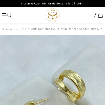
4 Ürün ve Üzeri Alımlarda Sepette %15 İndirim!
Anasayfa
KÜPE