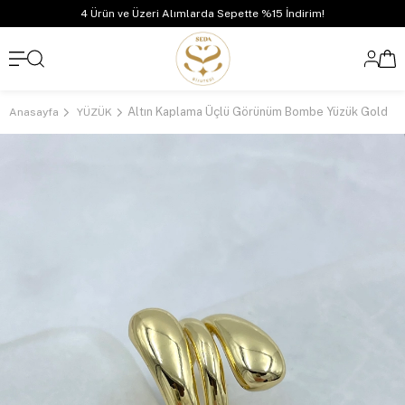
4 Ürün ve Üzeri Alımlarda Sepette %15 İndirim!
Altın Kaplama Üçlü Görünüm Bombe Yüzük Gold
Anasayfa
YÜZÜK