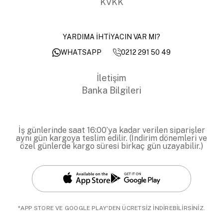
KVKK
YARDIMA İHTİYACIN VAR MI?
0212 291 50 49
WHATSAPP
İletişim
Banka Bilgileri
İş günlerinde saat 16:00’ya kadar verilen siparişler
aynı gün kargoya teslim edilir. (İndirim dönemleri ve
özel günlerde kargo süresi birkaç gün uzayabilir.)
*APP STORE VE GOOGLE PLAY'DEN ÜCRETSİZ İNDİREBİLİRSİNİZ.