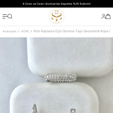
4 Ürün ve Üzeri Alımlarda Sepette %15 İndirim!
Anasayfa
KÜPE